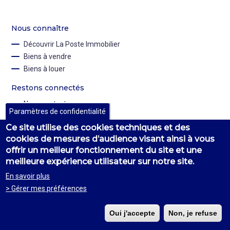
Nous connaître
Découvrir La Poste Immobilier
Biens à vendre
Biens à louer
Restons connectés
Nous contacter
Paramètres de confidentialité
linkedin
twitter
youtube
Ce site utilise des cookies techniques et des
cookies de mesures d’audience visant ainsi à vous
offrir un meilleur fonctionnement du site et une
meilleure expérience utilisateur sur notre site.
© 2023 - Poste Immo | Tous droits réservés
En savoir plus
Footer
Accessibilité : Non Conforme
Mentions légales
> Gérer mes préférences
menu
Nouvelle annonce ?
Installer une alerte
Oui j'accepte
Non, je refuse