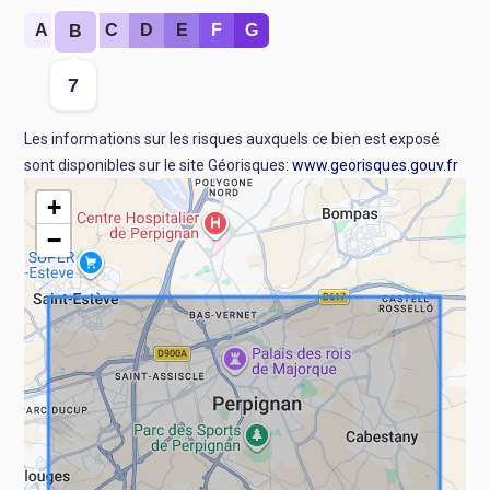
Rang
A
C
D
E
F
G
B
:
Valeur
7
:
Les informations sur les risques auxquels ce bien est exposé
sont disponibles sur le site Géorisques:
www.georisques.gouv.fr
+
−