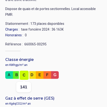
Dispose de quais et de portes sectionnelles.
Local accessible
PMR.
Stationnement : 173 places disponibles
Charges
taxe foncière 2024 : 36 163€
Honoraires
0
Référence
660065-00295
Classe énergie
en KWhgp/m².an
Rang
A
B
D
E
F
G
C
:
Valeur
141
:
Gaz à effet de serre (GES)
en KgéqCO2/m².an