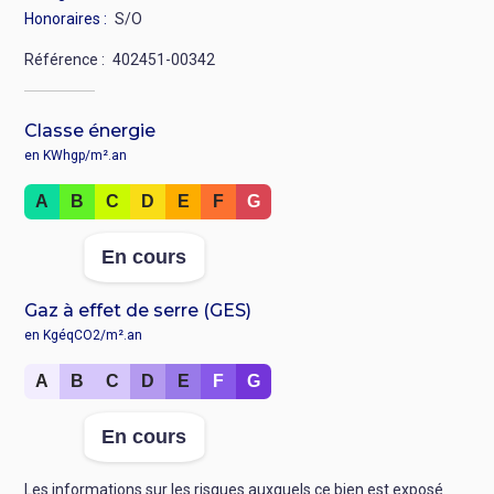
Honoraires
S/O
Référence
402451-00342
Classe énergie
en KWhgp/m².an
Rang
A
B
C
D
E
F
G
:
Valeur
En cours
:
Gaz à effet de serre (GES)
en KgéqCO2/m².an
Rang
A
B
C
D
E
F
G
:
Valeur
En cours
:
Les informations sur les risques auxquels ce bien est exposé