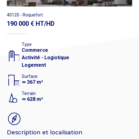
Mixte
partiellement
40120 - Roquefort
loué
190 000 € HT/HD
Type
Commerce
Activité - Logistique
Logement
Surface
≃ 367 m²
Terrain
≃ 628 m²
Description et localisation