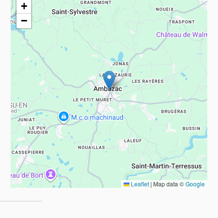
+
−
Leaflet
|
Map data ©
Google