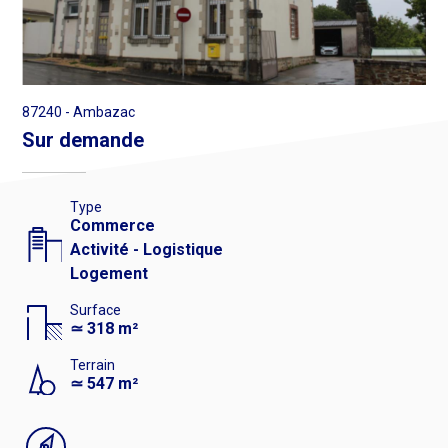
de
logement
et
ancien
87240 - Ambazac
bureau
Sur demande
de
Poste
à
Type
Ambazac
Commerce
Activité - Logistique
Logement
Surface
≃ 318 m²
Terrain
≃ 547 m²