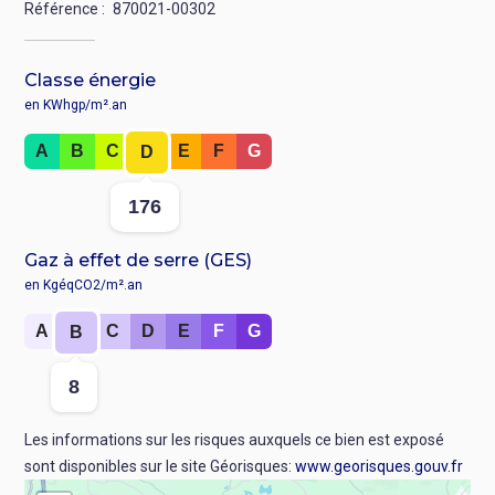
Référence
870021-00302
Classe énergie
en KWhgp/m².an
Rang
A
B
C
E
F
G
D
:
Valeur
176
:
Gaz à effet de serre (GES)
en KgéqCO2/m².an
Rang
A
C
D
E
F
G
B
:
Valeur
8
:
Les informations sur les risques auxquels ce bien est exposé
sont disponibles sur le site Géorisques:
www.georisques.gouv.fr