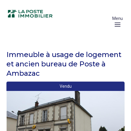
Aller
au
contenu
Menu
principal
Fil
Immeuble à usage de logement
d'Ariane
et ancien bureau de Poste à
Biens
Ambazac
à
vendre
Vendu
Nouvelle-
Aquitaine
Immeuble
à
usage