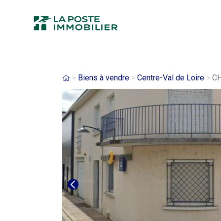
Aller
au
contenu
principal
Fil
Biens à vendre
Centre-Val de Loire
CH
d'Ariane