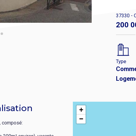
37330 - C
200 0
Type
Comme
Logem
lisation
+
−
e, composé: