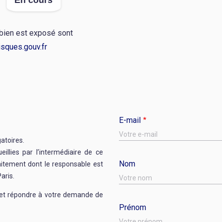
En cours
 bien est exposé sont
sques.gouv.fr
E-mail
gatoires.
illies par l’intermédiaire de ce
Nom
raitement dont le responsable est
aris.
r et répondre à votre demande de
Prénom