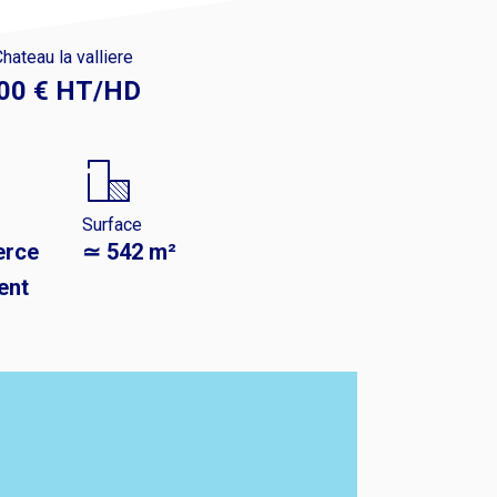
hateau la valliere
00 € HT/HD
Surface
rce
≃ 542 m²
ent