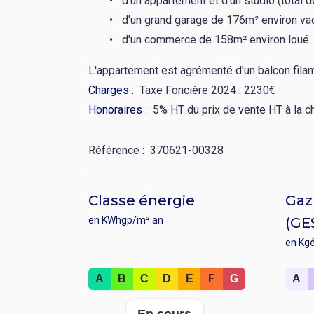
d'un appartement et d'un studio (total 
d'un grand garage de 176m² environ vac
d'un commerce de 158m² environ loué.
L'appartement est agrémenté d'un balcon filan
Charges
Taxe Foncière 2024 : 2230€
Honoraires
5% HT du prix de vente HT à la c
Référence
370621-00328
Classe énergie
Gaz 
en KWhgp/m².an
(GE
en Kg
Rang
Rang
A
B
C
D
E
F
G
A
:
:
Valeur
Valeu