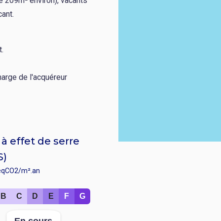
de 209m² environ), vacants
ant.
t.
harge de l'acquéreur
à effet de serre
S)
éqCO2/m².an
B
C
D
E
F
G
r