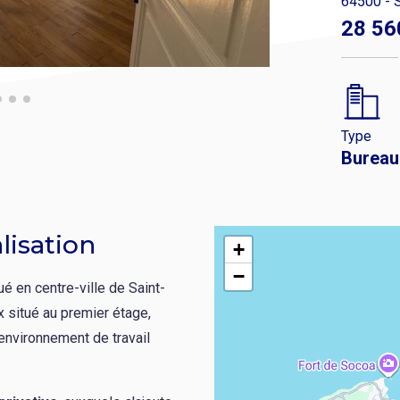
64500 - S
28 56
Type
Bureau
lisation
+
−
ué en centre-ville de Saint-
 situé au premier étage,
environnement de travail