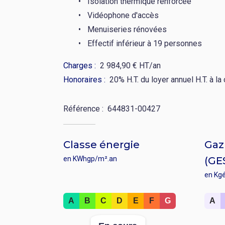
Isolation thermique renforcée
Vidéophone d'accès
Menuiseries rénovées
Effectif inférieur à 19 personnes
Charges
2 984,90 € HT/an
Honoraires
20% H.T. du loyer annuel H.T. à l
Référence
644831-00427
Classe énergie
Gaz 
en KWhgp/m².an
(GE
en Kg
Rang
Rang
A
B
C
D
E
F
G
A
:
:
Valeur
Valeu