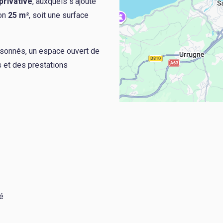
privative
, auxquels s'ajoute
ron
25 m²
, soit une surface
isonnés, un espace ouvert de
fs et des prestations
é