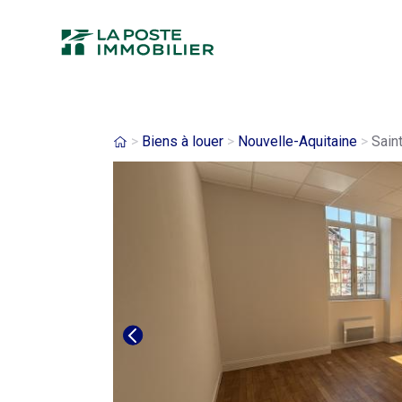
Aller
au
contenu
principal
Fil
Biens à louer
Nouvelle-Aquitaine
Saint
d'Ariane