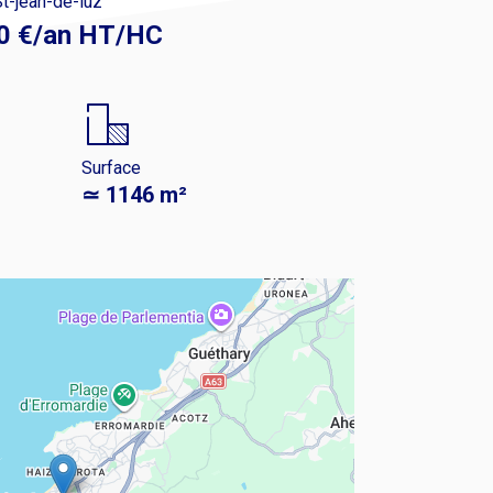
t-jean-de-luz
0 €/an HT/HC
Surface
≃ 1146 m²