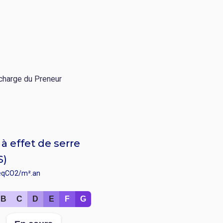
a charge du Preneur
à effet de serre
S)
éqCO2/m².an
B
C
D
E
F
G
r