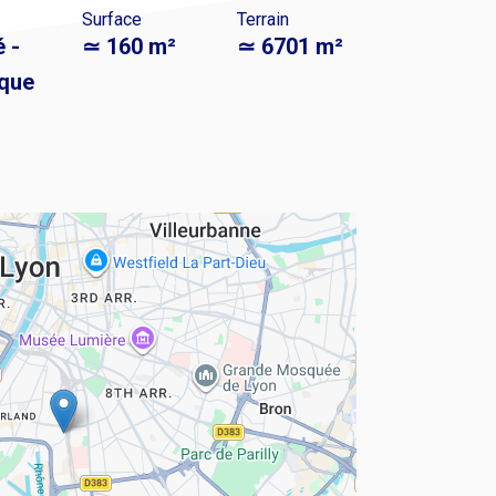
Surface
Terrain
é -
≃ 160 m²
≃ 6701 m²
ique