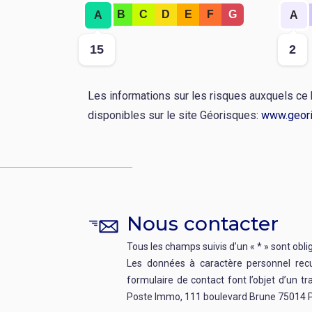
Rang
Rang
B
C
D
E
F
G
A
A
:
:
Valeur
Valeu
15
2
:
:
Les informations sur les risques auxquels ce
disponibles sur le site Géorisques:
www.geori
Nous contacter
Tous les champs suivis d’un « * » sont obli
Les données à caractère personnel recue
formulaire de contact font l’objet d’un t
Poste Immo, 111 boulevard Brune 75014 P