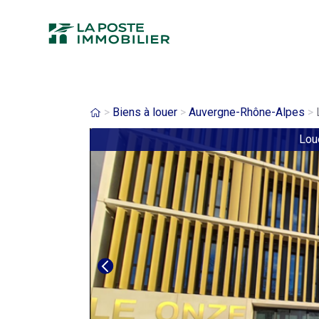
Aller
au
contenu
principal
Fil
Biens à louer
Auvergne-Rhône-Alpes
L
Lou
d'Ariane