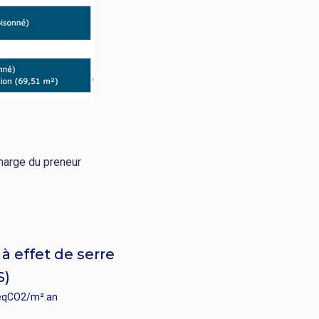
harge du preneur
à effet de serre
S)
éqCO2/m².an