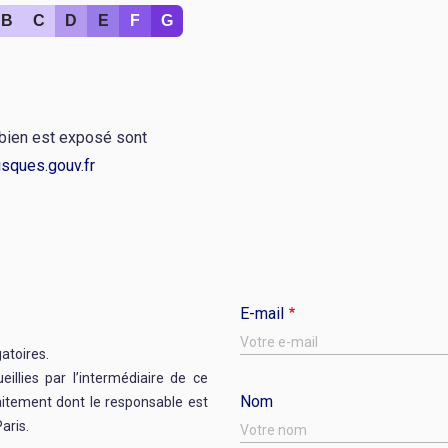
B
C
D
E
F
G
r
 bien est exposé sont
sques.gouv.fr
E-mail
gatoires.
illies par l’intermédiaire de ce
Nom
raitement dont le responsable est
aris.