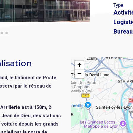
Type
Activit
Logist
Bureau
lisation
+
−
land, le bâtiment de Poste
sservi par le réseau de
rtillerie est à 150m, 2
t Jean de Dieu, des stations
 voiture depuis les grands
soleil par la porte de