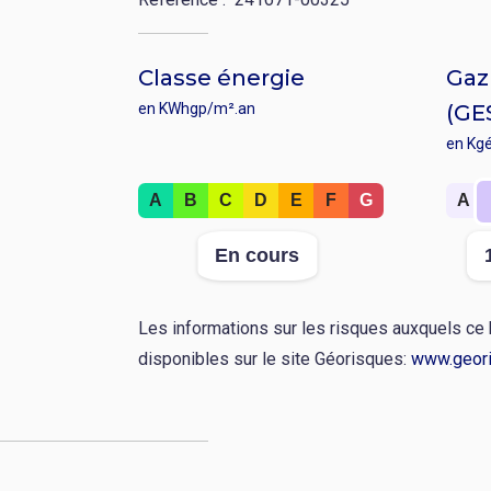
Classe énergie
Gaz 
en KWhgp/m².an
(GE
en Kg
Rang
Rang
A
B
C
D
E
F
G
A
:
:
Valeur
Valeu
En cours
:
:
Les informations sur les risques auxquels ce
disponibles sur le site Géorisques:
www.geori