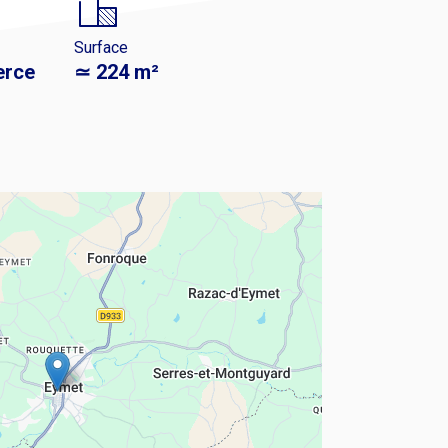
Surface
rce
≃ 224 m²