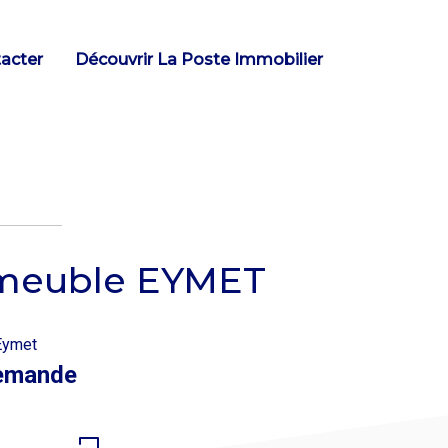
acter
Découvrir La Poste Immobilier
meuble EYMET
Eymet
emande