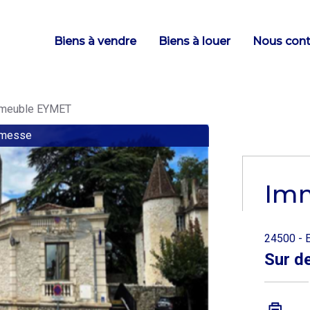
Main
Biens à vendre
Biens à louer
Nous cont
navigation
meuble EYMET
omesse
Im
24500 - 
Sur d