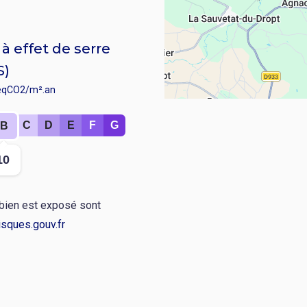
à effet de serre
S)
éqCO2/m².an
C
D
E
F
G
B
r
10
 bien est exposé sont
sques.gouv.fr