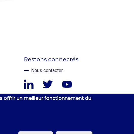
Restons connectés
Nous contacter
linkedin
twitter
youtube
s offrir un meilleur fonctionnement du
© 2023 - Poste Immo | Tous droits réservés
Accessibilité : Non Conforme
Mentions légales
Nouvelle annonce ?