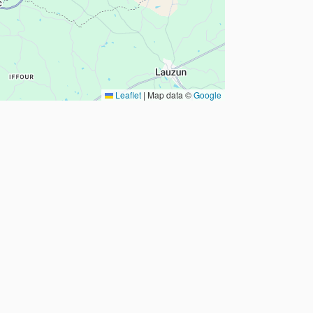
Leaflet
|
Map data ©
Google