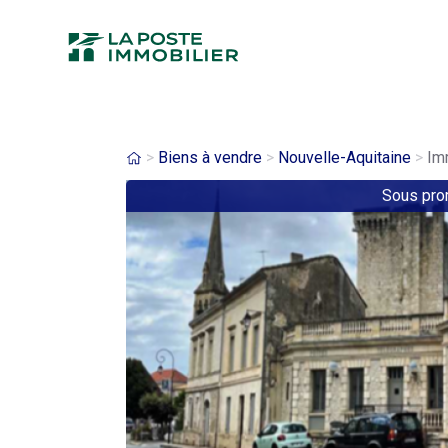
Aller
au
contenu
principal
Fil
Biens à vendre
Nouvelle-Aquitaine
Im
Sous pr
d'Ariane