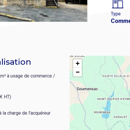
Type
Comme
lisation
+
−
4 m² à usage de commerce /
 € HT)
 la charge de l'acquéreur