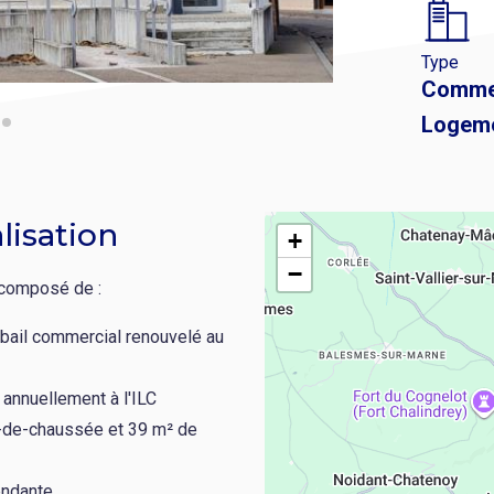
Type
Comme
Logem
lisation
+
−
 composé de :
 bail commercial renouvelé au
annuellement à l'ILC
-de-chaussée et 39 m² de
endante