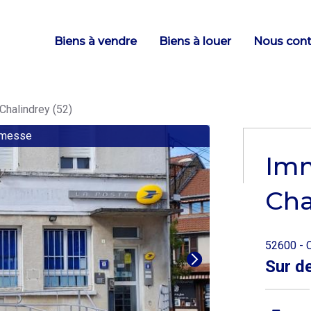
Main
Biens à vendre
Biens à louer
Nous cont
navigation
halindrey (52)
omesse
Im
Cha
52600 - C
Sur d