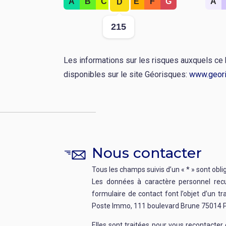
Rang
Rang
A
B
C
E
F
G
A
D
:
:
Valeur
Valeu
215
:
:
Les informations sur les risques auxquels ce
disponibles sur le site Géorisques:
www.geori
Nous contacter
Tous les champs suivis d’un « * » sont obli
Les données à caractère personnel recue
formulaire de contact font l’objet d’un t
Poste Immo, 111 boulevard Brune 75014 P
Elles sont traitées pour vous recontacte