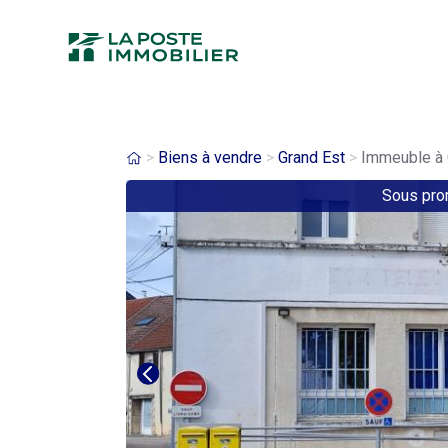
Aller
au
contenu
principal
Fil
Biens à vendre
Grand Est
Immeuble à C
Sous pr
d'Ariane