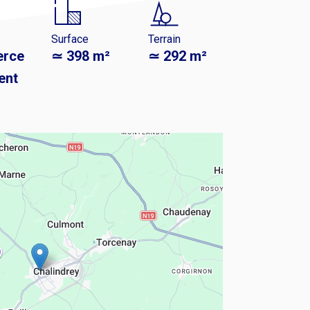
Surface
Terrain
rce
≃ 398 m²
≃ 292 m²
ent