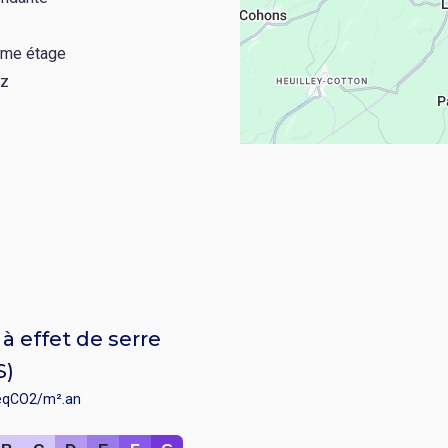
ème étage
az
à effet de serre
S)
éqCO2/m².an