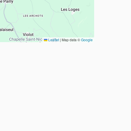
Leaflet
|
Map data ©
Google