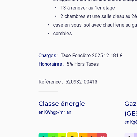
T3 à rénover au 1er étage
2 chambres et une salle d'eau au 2
cave en sous-sol avec chaufferie au g
combles
Charges
Taxe Foncière 2025 : 2 181 €
Honoraires
5% Hors Taxes
Référence
520932-00413
Classe énergie
Gaz 
en KWhgp/m².an
(GE
en Kg