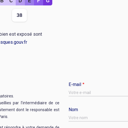
B
C
D
E
F
G
r
38
 bien est exposé sont
sques.gouv.fr
E-mail
gatoires.
illies par l’intermédiaire de ce
Nom
raitement dont le responsable est
aris.
r et répondre à votre demande de