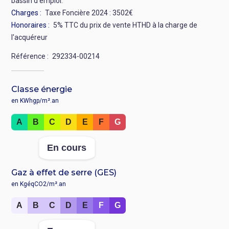
bassin d'emploi.
Charges
Taxe Foncière 2024 : 3502€
Honoraires
5% TTC du prix de vente HTHD à la charge de
l'acquéreur
Référence
292334-00214
Classe énergie
en KWhgp/m².an
Rang
A
B
C
D
E
F
G
:
Valeur
En cours
:
Gaz à effet de serre (GES)
en KgéqCO2/m².an
Rang
A
B
C
D
E
F
G
:
Valeur