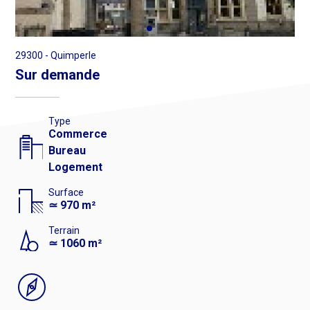
ville
avec
revenus
29300 - Quimperle
locatifs
Sur demande
Type
Commerce
Bureau
Logement
Surface
≃ 970 m²
Terrain
≃ 1060 m²