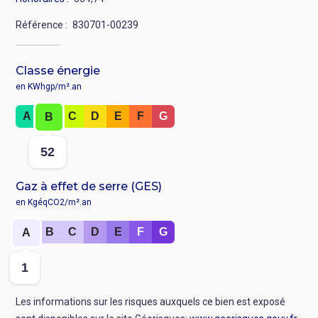
Référence
830701-00239
Classe énergie
en KWhgp/m².an
Rang
A
C
D
E
F
G
B
:
Valeur
52
:
Gaz à effet de serre (GES)
en KgéqCO2/m².an
Rang
B
C
D
E
F
G
A
:
Valeur
1
:
Les informations sur les risques auxquels ce bien est exposé