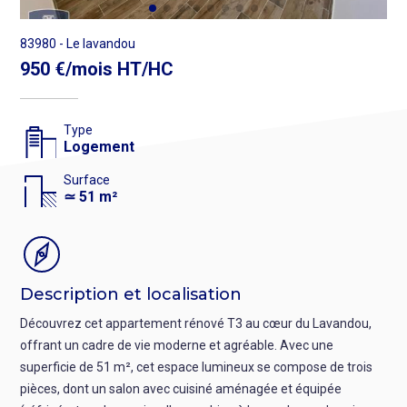
appartement
3
83980 - Le lavandou
pièces
950 €/mois HT/HC
de
51.34m²
Type
Logement
Surface
≃ 51 m²
Description et localisation
Découvrez cet appartement rénové T3 au cœur du Lavandou,
offrant un cadre de vie moderne et agréable. Avec une
superficie de 51 m², cet espace lumineux se compose de trois
pièces, dont un salon avec cuisiné aménagée et équipée