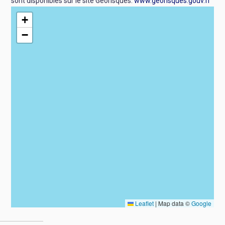
sont disponibles sur le site Géorisques:
www.georisques.gouv.fr
+
−
Leaflet
|
Map data ©
Google